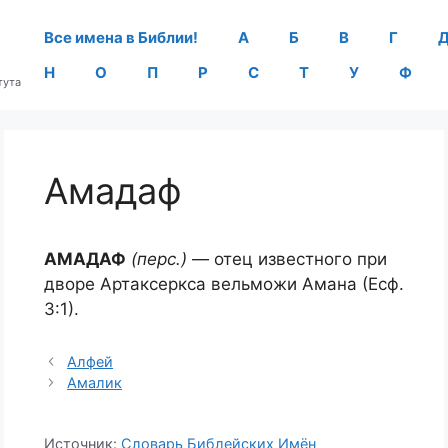
Все имена в Библии!
А
Б
В
Г
Н
О
П
Р
С
Т
У
Ф
тута
Амадаф
АМАДАФ
(перс.)
— отец известного при
дворе Артаксеркса вельможи Амана (Есф.
3:1).
Алфей
Амалик
Источник:
Словарь Библейских Имён