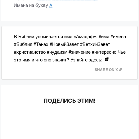
Имена на букву
А
В Библии упоминается имя «Амадаф». #имя #имена
#Библия #Танах #НовыйЗавет #ВетхийЗавет
#христианство #иудаизм #значение #интересно Чьё
это имя и что оно значит? Узнайте здесь:
SHARE ON X
ПОДЕЛИСЬ ЭТИМ!