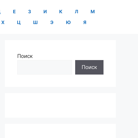
Д
Е
З
И
К
Л
М
Х
Ц
Ш
Э
Ю
Я
Поиск
Поиск