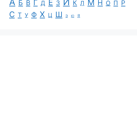
А
И
Е
М
Г
Н
Б
В
К
Р
З
П
Д
Л
О
С
Х
Ш
Ф
Т
Ц
У
Я
Э
Ю