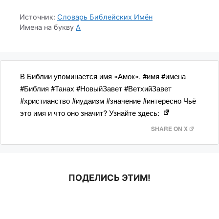
Источник:
Словарь Библейских Имён
Имена на букву
А
В Библии упоминается имя «Амок». #имя #имена
#Библия #Танах #НовыйЗавет #ВетхийЗавет
#христианство #иудаизм #значение #интересно Чьё
это имя и что оно значит? Узнайте здесь:
SHARE ON X
ПОДЕЛИСЬ ЭТИМ!