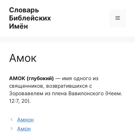
Перейти
Словарь
к
Библейских
Меню
содержимому
Имён
Амок
АМОК (глубокий)
— имя одного из
священников, возвратившихся с
Зоровавелем из плена Вавилонского (Неем.
12:7, 20).
Амнон
Амон