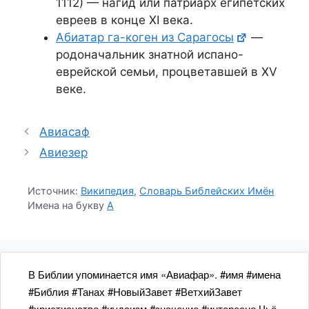
1112) — нагид или патриарх египетских
евреев в конце XI века
.
Абиатар га-коген из Сарагосы
—
родоначальник знатной испано-
еврейской семьи, процветавшей в XV
веке
.
Авиасаф
Авиезер
Источник:
Википедия
,
Словарь Библейских Имён
Имена на букву
А
В Библии упоминается имя «Авиафар». #имя #имена
#Библия #Танах #НовыйЗавет #ВетхийЗавет
#христианство #иудаизм #значение #интересно Чьё