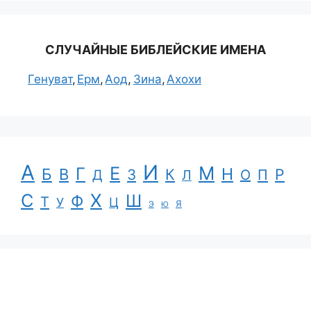
СЛУЧАЙНЫЕ БИБЛЕЙСКИЕ ИМЕНА
Генуват
Ерм
Аод
Зина
Ахохи
А
И
Е
М
Г
Н
Б
В
К
Р
З
П
Д
Л
О
С
Х
Ш
Ф
Т
Ц
У
Я
Э
Ю