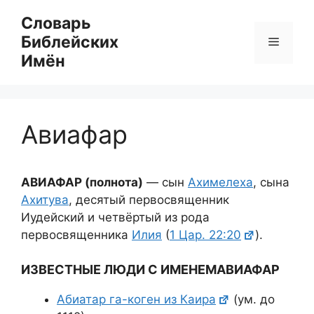
Перейти
Словарь
к
Библейских
Меню
содержимому
Имён
Авиафар
АВИАФАР (полнота)
— сын
Ахимелеха
, сына
Ахитува
, десятый первосвященник
Иудейский и четвёртый из рода
первосвященника
Илия
(
1 Цар. 22:20
).
ИЗВЕСТНЫЕ ЛЮДИ С ИМЕНЕМ
АВИАФАР
Абиатар га-коген из Каира
(ум. до