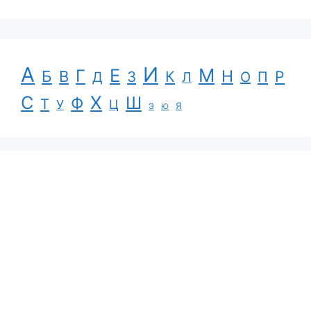
А
И
Е
М
Г
Н
Б
В
К
Р
З
П
Д
Л
О
С
Х
Ш
Ф
Т
Ц
У
Я
Э
Ю