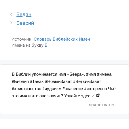
Бедан
Беерий
Источник:
Словарь Библейских Имён
Имена на букву
Б
В Библии упоминается имя «Беера». #имя #имена
#Библия #Танах #НовыйЗавет #ВетхийЗавет
#христианство #иудаизм #значение #интересно Чьё
это имя и что оно значит? Узнайте здесь:
SHARE ON X