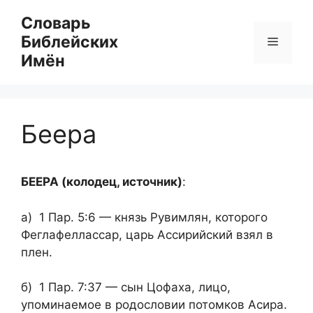
Перейти
Словарь
к
Библейских
Меню
содержимому
Имён
Беера
БЕЕРА (колодец, источник)
:
а) 1 Пар. 5:6 — князь Рувимлян, которого
Феглафеллассар, царь Ассирийский взял в
плен.
б) 1 Пар. 7:37 — сын Цофаха, лицо,
упоминаемое в родословии потомков Асира.