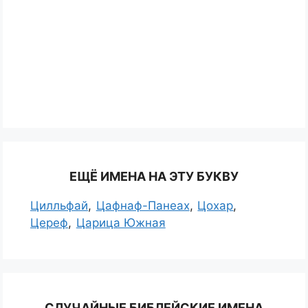
ЕЩЁ ИМЕНА НА ЭТУ БУКВУ
Цилльфай
Цафнаф-Панеах
Цохар
Цереф
Царица Южная
СЛУЧАЙНЫЕ БИБЛЕЙСКИЕ ИМЕНА