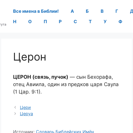
Все имена в Библии!
А
Б
В
Г
Н
О
П
Р
С
Т
У
Ф
тута
Церон
ЦЕРОН (связь, пучок)
— сын Бехорафа,
отец Авиила, один из предков царя Саула
(1 Цар. 9:1).
Цери
Церуа
Источник:
Словарь Библейских Имён