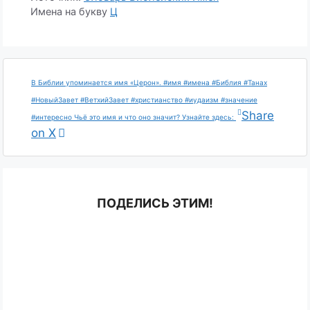
Имена на букву
Ц
В Библии упоминается имя «Церон». #имя #имена #Библия #Танах
#НовыйЗавет #ВетхийЗавет #христианство #иудаизм #значение
Share
#интересно Чьё это имя и что оно значит? Узнайте здесь:
on X
ПОДЕЛИСЬ ЭТИМ!