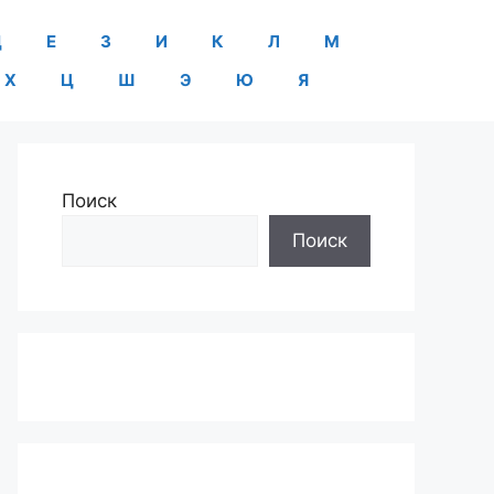
Д
Е
З
И
К
Л
М
Х
Ц
Ш
Э
Ю
Я
Поиск
Поиск