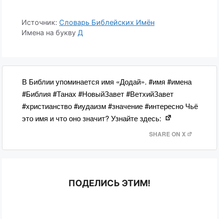
Источник:
Словарь Библейских Имён
Имена на букву
Д
В Библии упоминается имя «Додай». #имя #имена
#Библия #Танах #НовыйЗавет #ВетхийЗавет
#христианство #иудаизм #значение #интересно Чьё
это имя и что оно значит? Узнайте здесь:
SHARE ON X
ПОДЕЛИСЬ ЭТИМ!