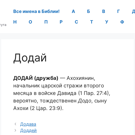
Все имена в Библии!
А
Б
В
Г
Н
О
П
Р
С
Т
У
Ф
тута
Додай
ДОДАЙ (дружба)
— Ахохиянин,
начальник царской стражи второго
месяца в войске Давида (1 Пар. 27:4),
вероятно, тождественен
Додо
, сыну
Ахохи (2 Цар. 23:9).
Додава
Доддей