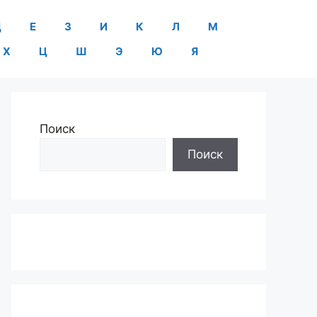
Д
Е
З
И
К
Л
М
Х
Ц
Ш
Э
Ю
Я
Поиск
Поиск