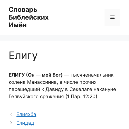
Перейти
Словарь
к
Библейских
Меню
содержимому
Имён
Елигу
ЕЛИГУ (Он
—
мой Бог)
— тысяченачальник
колена Манассиина, в числе прочих
перешедший к Давиду в Секелаге накануне
Гелвуйского сражения (1 Пар. 12:20).
Елияхба
Елидад