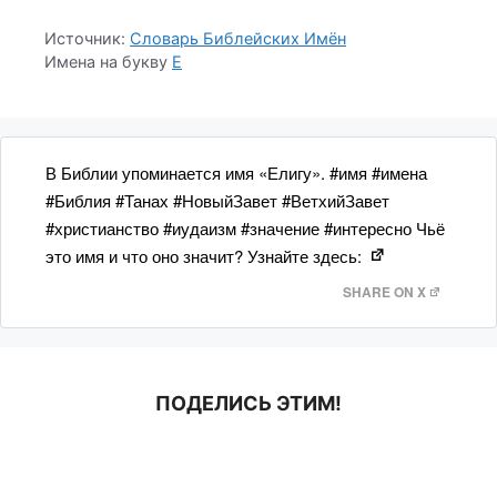
Источник:
Словарь Библейских Имён
Имена на букву
Е
В Библии упоминается имя «Елигу». #имя #имена
#Библия #Танах #НовыйЗавет #ВетхийЗавет
#христианство #иудаизм #значение #интересно Чьё
это имя и что оно значит? Узнайте здесь:
SHARE ON X
ПОДЕЛИСЬ ЭТИМ!