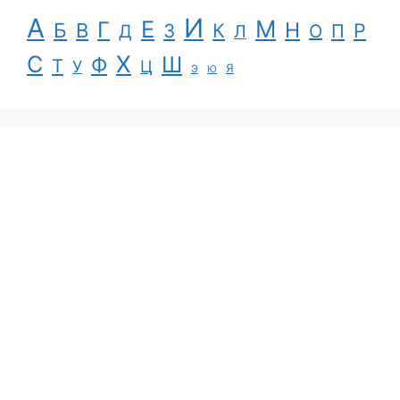
А
И
Е
М
Г
Н
Б
В
К
Р
З
П
Д
Л
О
С
Х
Ш
Ф
Т
Ц
У
Я
Э
Ю