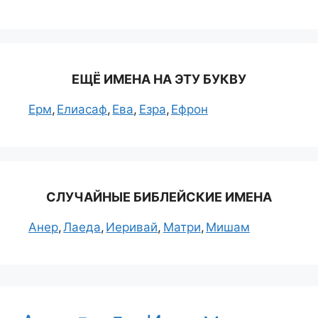
ЕЩЁ ИМЕНА НА ЭТУ БУКВУ
Ерм
Елиасаф
Ева
Езра
Ефрон
СЛУЧАЙНЫЕ БИБЛЕЙСКИЕ ИМЕНА
Анер
Лаеда
Иеривай
Матри
Мишам