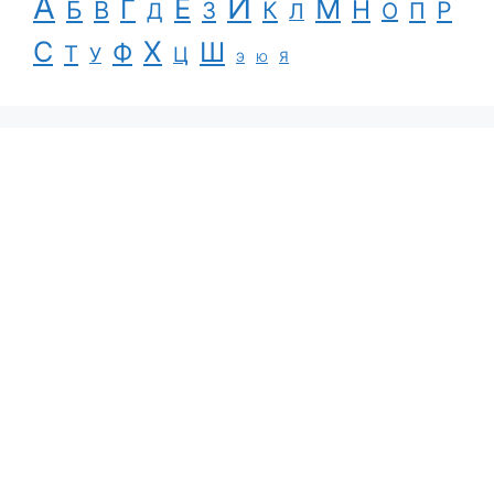
А
И
Е
М
Г
Н
Б
В
К
Р
З
П
Д
Л
О
С
Х
Ш
Ф
Т
Ц
У
Я
Э
Ю