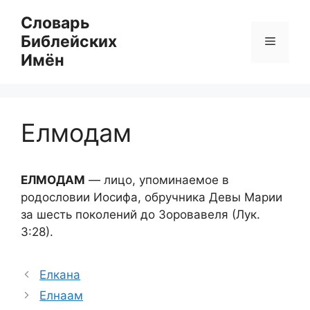
Перейти
Словарь
к
Библейских
Меню
содержимому
Имён
Елмодам
ЕЛМОДАМ
— лицо, упоминаемое в
родословии Иосифа, обручника Девы Марии
за шесть поколений до Зоровавеля (Лук.
3:28).
Елкана
Елнаам