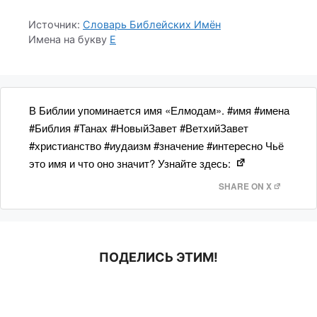
Источник:
Словарь Библейских Имён
Имена на букву
Е
В Библии упоминается имя «Елмодам». #имя #имена
#Библия #Танах #НовыйЗавет #ВетхийЗавет
#христианство #иудаизм #значение #интересно Чьё
это имя и что оно значит? Узнайте здесь:
SHARE ON X
ПОДЕЛИСЬ ЭТИМ!