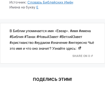
Источник:
Словарь Библейских Имён
Имена на букву
Е
В Библии упоминается имя «Евеар». #имя #имена
#Библия #Танах #НовыйЗавет #ВетхийЗавет
#христианство #иудаизм #значение #интересно Чьё
это имя и что оно значит? Узнайте здесь:
SHARE ON X
ПОДЕЛИСЬ ЭТИМ!