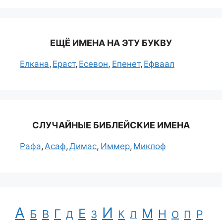
ЕЩЁ ИМЕНА НА ЭТУ БУКВУ
Елкана
Ераст
Есевон
Епенет
Ефваал
СЛУЧАЙНЫЕ БИБЛЕЙСКИЕ ИМЕНА
Рафа
Асаф
Димас
Иммер
Миклоф
А
И
Е
М
Г
Н
Б
В
К
Р
З
П
Д
Л
О