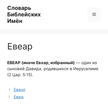
Перейти
Словарь
к
Библейских
Меню
содержимому
Имён
Евеар
ЕВЕАР (иначе Евхар, избранный)
— один из
сыновей Давида, родившихся в Иерусалиме
(2 Цар. 5:15).
Еввул
Евед