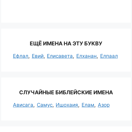
ЕЩЁ ИМЕНА НА ЭТУ БУКВУ
Ефлал
Евий
Елисавета
Елханан
Елпаал
СЛУЧАЙНЫЕ БИБЛЕЙСКИЕ ИМЕНА
Ависага
Самус
Ишохаия
Елам
Азор