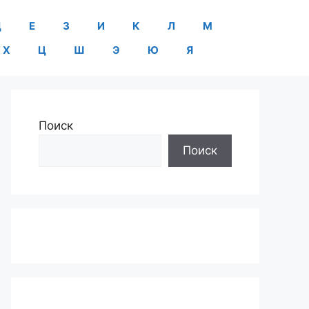
Д
Е
З
И
К
Л
М
Х
Ц
Ш
Э
Ю
Я
Поиск
Поиск