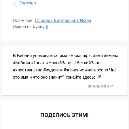
Евиезер
Источник:
Словарь Библейских Имён
Имена на букву
Е
В Библии упоминается имя «Евиасаф». #имя #имена
#Библия #Танах #НовыйЗавет #ВетхийЗавет
#христианство #иудаизм #значение #интересно Чьё
это имя и что оно значит? Узнайте здесь:
SHARE ON X
ПОДЕЛИСЬ ЭТИМ!