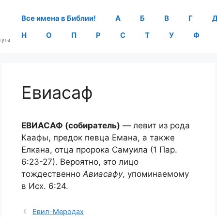
Все имена в Библии!
А
Б
В
Г
Н
О
П
Р
С
Т
У
Ф
тута
Евиасаф
ЕВИАСАФ (собиратель)
— левит из рода
Каафы, предок певца Емана, а также
Елкана, отца пророка Самуила (1 Пар.
6:23-27). Вероятно, это лицо
тождественно
Авиасафу
, упоминаемому
в Исх. 6:24.
Евил-Меродах