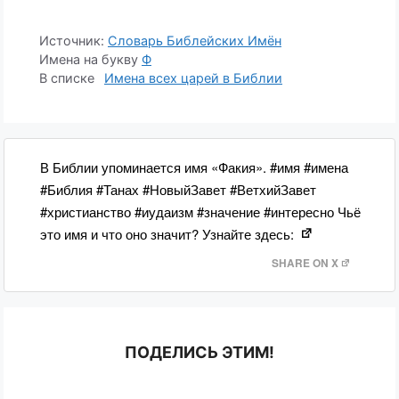
Источник:
Словарь Библейских Имён
Имена на букву
Ф
1
В Библии упоминается имя «Факия». #имя #имена
#Библия #Танах #НовыйЗавет #ВетхийЗавет
#христианство #иудаизм #значение #интересно Чьё
это имя и что оно значит? Узнайте здесь:
SHARE ON X
ПОДЕЛИСЬ ЭТИМ!