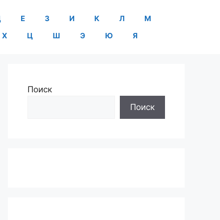
Д
Е
З
И
К
Л
М
Х
Ц
Ш
Э
Ю
Я
Поиск
Поиск