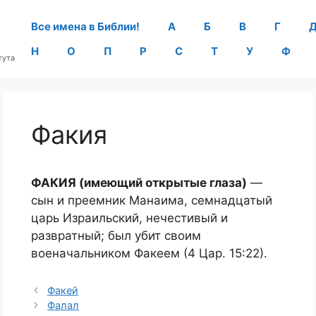
Все имена в Библии!
А
Б
В
Г
Н
О
П
Р
С
Т
У
Ф
тута
Факия
ФАКИЯ (имеющий открытые глаза)
—
сын и преемник Манаима, семнадцатый
царь Израильский, нечестивый и
развратный; был убит своим
военачальником Факеем (4 Цар. 15:22).
Факей
Фалал