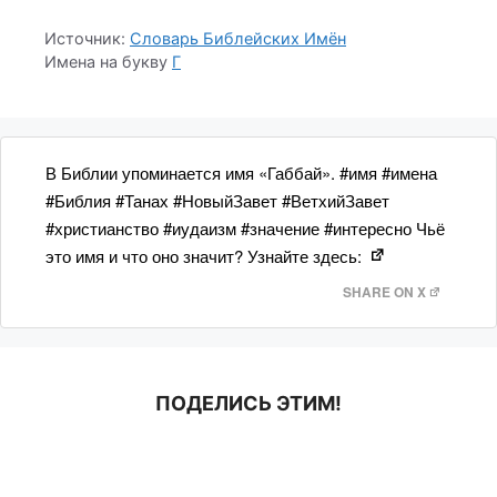
Источник:
Словарь Библейских Имён
Имена на букву
Г
В Библии упоминается имя «Габбай». #имя #имена
#Библия #Танах #НовыйЗавет #ВетхийЗавет
#христианство #иудаизм #значение #интересно Чьё
это имя и что оно значит? Узнайте здесь:
SHARE ON X
ПОДЕЛИСЬ ЭТИМ!