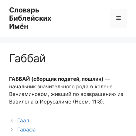
Перейти
Словарь
к
Библейских
Меню
содержимому
Имён
Габбай
ГАББАЙ (сборщик податей, пошлин)
—
начальник значительного рода в колене
Вениаминовом, живший по возвращению из
Вавилона в Иерусалиме (Неем. 11:8).
Гаал
Гавафа