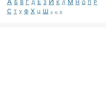
А
И
Е
М
Г
Н
Б
В
К
Р
З
П
Д
Л
О
С
Х
Ш
Ф
Т
Ц
У
Я
Э
Ю