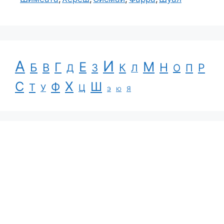
А
И
Е
М
Г
Н
Б
В
К
Р
З
П
Д
Л
О
С
Х
Ш
Ф
Т
Ц
У
Я
Э
Ю