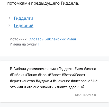
потомками предыдущего Гиддела.
Гиддалти
Гидеоний
Источник:
Словарь Библейских Имён
Имена на букву
Г
В Библии упоминается имя «Гиддел». #имя #имена
#Библия #Танах #НовыйЗавет #ВетхийЗавет
#христианство #иудаизм #значение #интересно Чьё
это имя и что оно значит? Узнайте здесь:
SHARE ON X