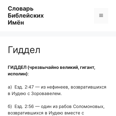
Перейти
Словарь
к
Библейских
Меню
содержимому
Имён
Гиддел
ГИДДЕЛ (чрезвычайно великий, гигант,
исполин)
:
а) Езд. 2:47 — из нефинеев, возвратившихся
в Иудею с Зоровавелем.
б) Езд. 2:56 — один из рабов Соломоновых,
возвратившихся в Иудею вместе с