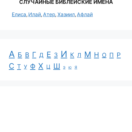
СЛУЧАЙНЫЕ БИБЛЕЙСКИЕ ИМЕНА
Елиса
Илай
Атер
Хазиил
Афлай
А
И
Е
М
Г
Н
Б
В
К
Р
З
П
Д
Л
О
С
Х
Ш
Ф
Т
Ц
У
Я
Э
Ю