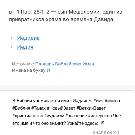
в) 1 Пар. 26:1, 2 — сын Мешелемии, один из
привратников храма во времена Давида.
Иедидиа
Иедия
Источник:
Словарь Библейских Имён
Имена на букву
И
В Библии упоминается имя «Иадаил». #имя #имена
#Библия #Танах #НовыйЗавет #ВетхийЗавет
#христианство #иудаизм #значение #интересно Чьё
это имя и что оно значит? Узнайте здесь:
SHARE ON X