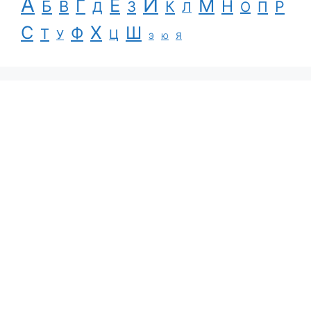
А
И
Е
М
Г
Н
Б
В
К
Р
З
П
Д
Л
О
С
Х
Ш
Ф
Т
Ц
У
Я
Э
Ю