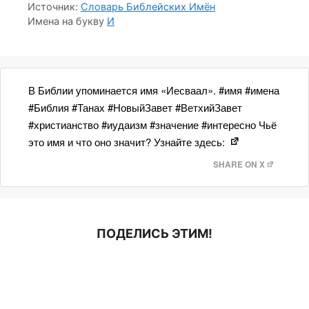
Источник:
Словарь Библейских Имён
Имена на букву
И
В Библии упоминается имя «Иесваал». #имя #имена
#Библия #Танах #НовыйЗавет #ВетхийЗавет
#христианство #иудаизм #значение #интересно Чьё
это имя и что оно значит? Узнайте здесь:
SHARE ON X
ПОДЕЛИСЬ ЭТИМ!