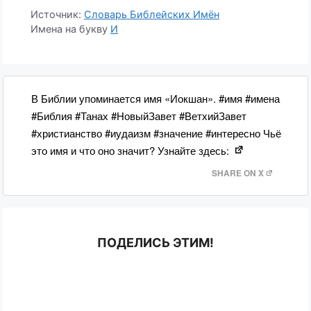
Источник:
Словарь Библейских Имён
Имена на букву
И
В Библии упоминается имя «Иокшан». #имя #имена
#Библия #Танах #НовыйЗавет #ВетхийЗавет
#христианство #иудаизм #значение #интересно Чьё
это имя и что оно значит? Узнайте здесь:
SHARE ON X
ПОДЕЛИСЬ ЭТИМ!