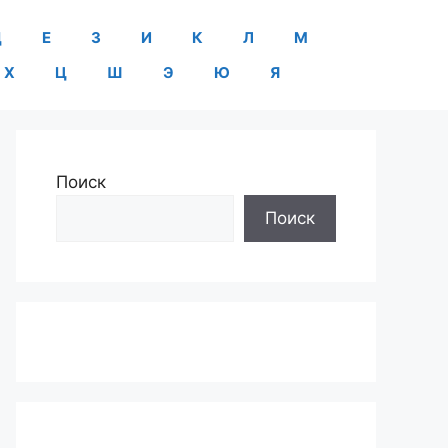
Д
Е
З
И
К
Л
М
Х
Ц
Ш
Э
Ю
Я
Поиск
Поиск