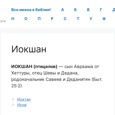
Все имена в Библии!
А
Б
В
Г
Н
О
П
Р
С
Т
У
Ф
тута
Иокшан
ИОКШАН (птицелов)
— сын Авраама от
Хеттуры, отец Шевы и Дедана,
родоначальник Савеев и Деданитян (Быт.
25:2).
Иоктан
Иона