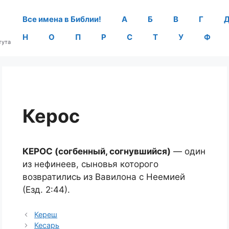
Все имена в Библии!
А
Б
В
Г
Н
О
П
Р
С
Т
У
Ф
тута
Керос
КЕРОС (согбенный, согнувшийся)
— один
из нефинеев, сыновья которого
возвратились из Вавилона с Неемией
(Езд. 2:44).
Кереш
Кесарь