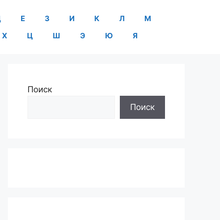
Д
Е
З
И
К
Л
М
Х
Ц
Ш
Э
Ю
Я
Поиск
Поиск