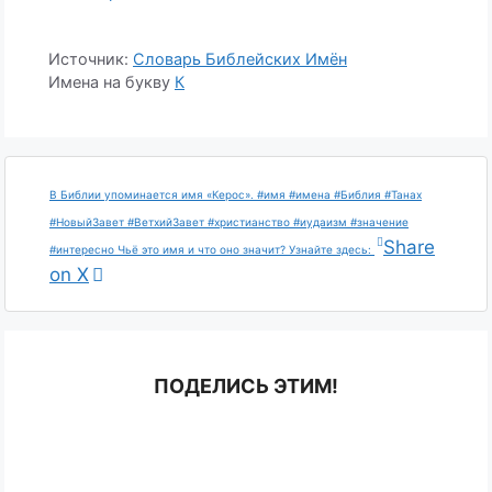
Источник:
Словарь Библейских Имён
Имена на букву
К
В Библии упоминается имя «Керос». #имя #имена #Библия #Танах
#НовыйЗавет #ВетхийЗавет #христианство #иудаизм #значение
Share
#интересно Чьё это имя и что оно значит? Узнайте здесь:
on X
ПОДЕЛИСЬ ЭТИМ!