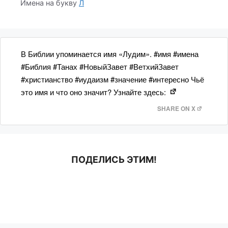
Имена на букву
Л
В Библии упоминается имя «Лудим». #имя #имена
#Библия #Танах #НовыйЗавет #ВетхийЗавет
#христианство #иудаизм #значение #интересно Чьё
это имя и что оно значит? Узнайте здесь:
SHARE ON X
ПОДЕЛИСЬ ЭТИМ!