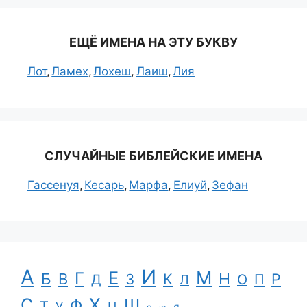
ЕЩЁ ИМЕНА НА ЭТУ БУКВУ
Лот
Ламех
Лохеш
Лаиш
Лия
СЛУЧАЙНЫЕ БИБЛЕЙСКИЕ ИМЕНА
Гассенуя
Кесарь
Марфа
Елиуй
Зефан
А
И
Е
М
Г
Н
Б
В
К
Р
З
П
Д
Л
О
С
Х
Ш
Ф
Т
Ц
У