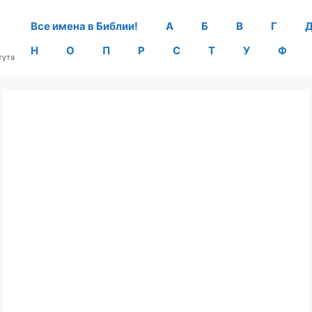
Все имена в Библии!
А
Б
В
Г
Н
О
П
Р
С
Т
У
Ф
тута