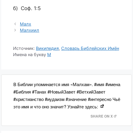
б) Соф. 1:5
Малх
Малхиил
Источник:
Википедия
,
Словарь Библейских Имён
Имена на букву
М
В Библии упоминается имя «Малхам». #имя #имена
#Библия #Танах #НовыйЗавет #ВетхийЗавет
#христианство #иудаизм #значение #интересно Чьё
это имя и что оно значит? Узнайте здесь:
SHARE ON X