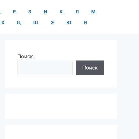
Д
Е
З
И
К
Л
М
Х
Ц
Ш
Э
Ю
Я
Поиск
Поиск