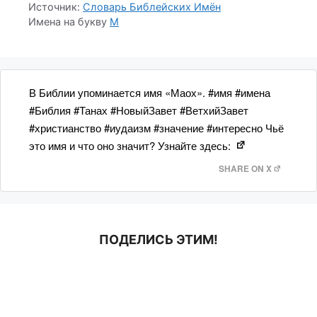
Источник:
Словарь Библейских Имён
Имена на букву
М
В Библии упоминается имя «Маох». #имя #имена
#Библия #Танах #НовыйЗавет #ВетхийЗавет
#христианство #иудаизм #значение #интересно Чьё
это имя и что оно значит? Узнайте здесь:
SHARE ON X
ПОДЕЛИСЬ ЭТИМ!