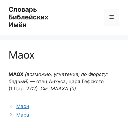
Перейти
Словарь
к
Библейских
Меню
содержимому
Имён
Маох
МАОХ
(возможно, угнетение; по Фюрсту:
бедный)
— отец Анхуса, царя Гефского
(1 Цар. 27:2).
См. МААХА (б)
.
Маон
Мара