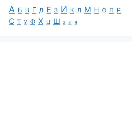
А
И
Е
М
Г
Н
Б
В
К
Р
З
П
Д
Л
О
С
Х
Ш
Ф
Т
Ц
У
Я
Э
Ю