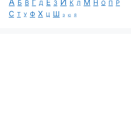
А
И
Е
М
Г
Н
Б
В
К
Р
З
П
Д
Л
О
С
Х
Ш
Ф
Т
Ц
У
Я
Э
Ю