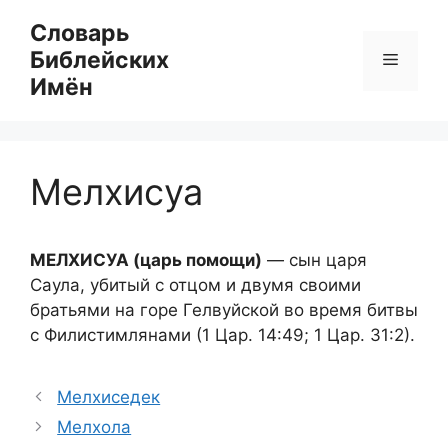
Перейти
Словарь
к
Библейских
Меню
содержимому
Имён
Мелхисуа
МЕЛХИСУА (царь помощи)
— сын царя
Саула, убитый с отцом и двумя своими
братьями на горе Гелвуйской во время битвы
с Филистимлянами (1 Цар. 14:49; 1 Цар. 31:2).
Мелхиседек
Мелхола