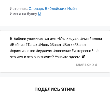
Источник:
Словарь Библейских Имён
Имена на букву
М
В Библии упоминается имя «Мелхисуа». #имя #имена
#Библия #Танах #НовыйЗавет #ВетхийЗавет
#христианство #иудаизм #значение #интересно Чьё
это имя и что оно значит? Узнайте здесь:
SHARE ON X
ПОДЕЛИСЬ ЭТИМ!