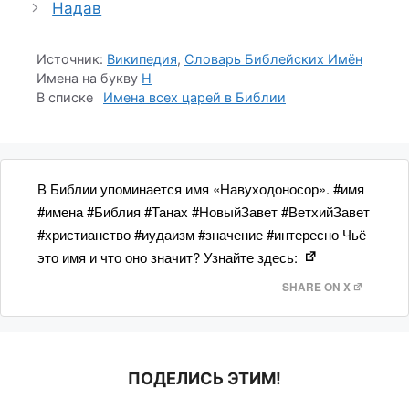
Надав
Источник:
Википедия
,
Словарь Библейских Имён
Имена на букву
Н
1
В Библии упоминается имя «Навуходоносор». #имя
#имена #Библия #Танах #НовыйЗавет #ВетхийЗавет
#христианство #иудаизм #значение #интересно Чьё
это имя и что оно значит? Узнайте здесь:
SHARE ON X
ПОДЕЛИСЬ ЭТИМ!