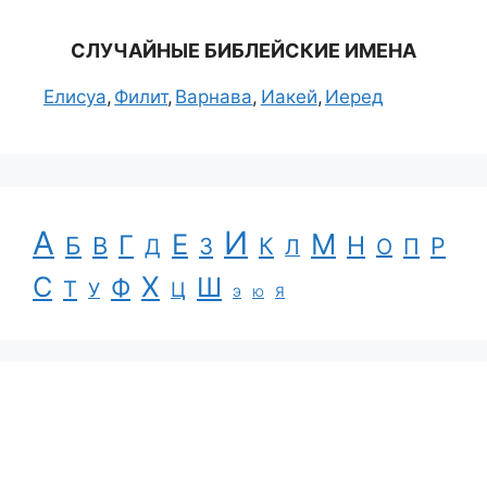
СЛУЧАЙНЫЕ БИБЛЕЙСКИЕ ИМЕНА
Елисуа
Филит
Варнава
Иакей
Иеред
А
И
Е
М
Г
Н
Б
В
К
Р
З
П
Д
Л
О
С
Х
Ш
Ф
Т
Ц
У
Я
Э
Ю