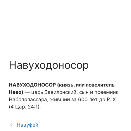
Навуходоносор
НАВУХОДОНОСОР (князь, или повелитель
Нево)
— царь Вавилонский, сын и преемник
Набополассара, живший за 600 лет до Р. Х
(4 Цар. 24:1).
Навуфей