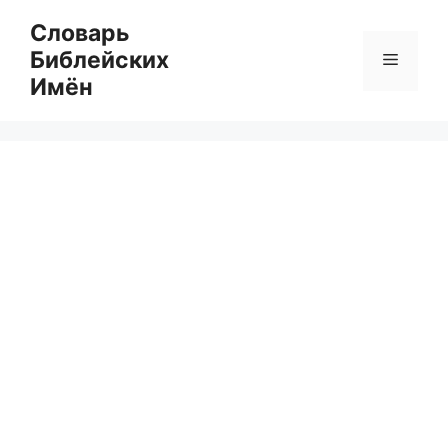
Перейти
Словарь
к
Библейских
Меню
содержимому
Имён