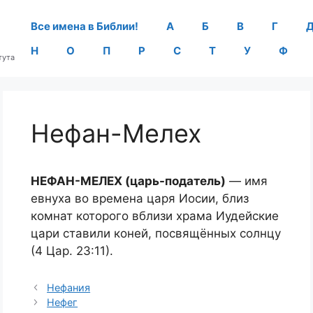
Все имена в Библии!
А
Б
В
Г
Н
О
П
Р
С
Т
У
Ф
тута
Нефан-Мелех
НЕФАН-МЕЛЕХ (царь-податель)
— имя
евнуха во времена царя Иосии, близ
комнат которого вблизи храма Иудейские
цари ставили коней, посвящённых солнцу
(4 Цар. 23:11).
Нефания
Нефег