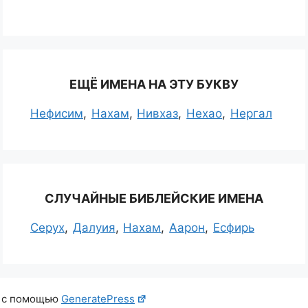
ЕЩЁ ИМЕНА НА ЭТУ БУКВУ
Нефисим
Нахам
Нивхаз
Нехао
Нергал
СЛУЧАЙНЫЕ БИБЛЕЙСКИЕ ИМЕНА
Серух
Далуия
Нахам
Аарон
Есфирь
о с помощью
GeneratePress