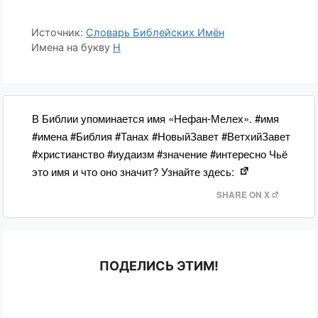
Источник:
Словарь Библейских Имён
Имена на букву
Н
В Библии упоминается имя «Нефан-Мелех». #имя
#имена #Библия #Танах #НовыйЗавет #ВетхийЗавет
#христианство #иудаизм #значение #интересно Чьё
это имя и что оно значит? Узнайте здесь:
SHARE ON X
ПОДЕЛИСЬ ЭТИМ!