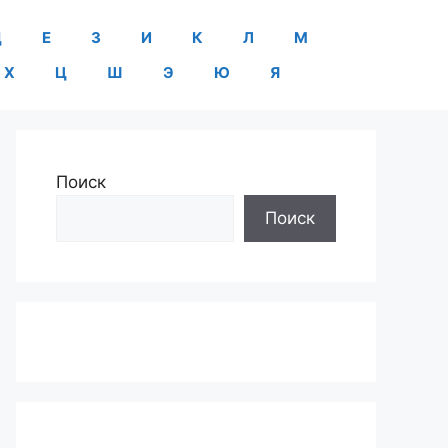
Д
Е
З
И
К
Л
М
Х
Ц
Ш
Э
Ю
Я
Поиск
Поиск