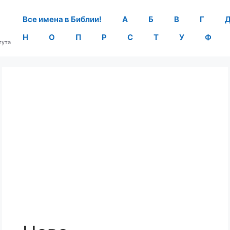
Все имена в Библии!
А
Б
В
Г
Н
О
П
Р
С
Т
У
Ф
тута