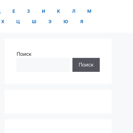
Д
Е
З
И
К
Л
М
Х
Ц
Ш
Э
Ю
Я
Поиск
Поиск