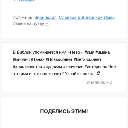
Источник:
Википедия
,
Словарь Библейских Имён
Имена на букву
Н
В Библии упоминается имя «Нево». #имя #имена
#Библия #Танах #НовыйЗавет #ВетхийЗавет
#христианство #иудаизм #значение #интересно Чьё
это имя и что оно значит? Узнайте здесь:
SHARE ON X
ПОДЕЛИСЬ ЭТИМ!