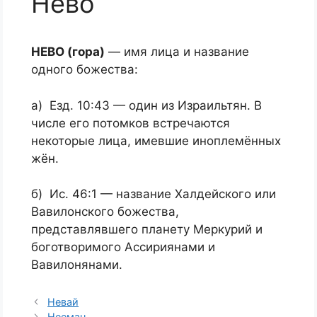
Нево
НЕВО (гора)
— имя лица и название
одного божества:
а) Езд. 10:43 — один из Израильтян. В
числе его потомков встречаются
некоторые лица, имевшие иноплемённых
жён.
б) Ис. 46:1 — название Халдейского или
Вавилонского божества,
представлявшего планету Меркурий и
боготворимого Ассириянами и
Вавилонянами.
Невай
Нееман