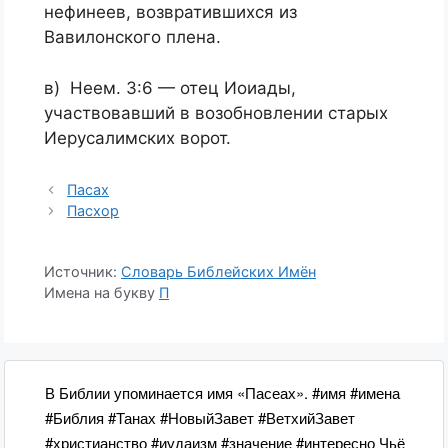
нефинеев, возвратившихся из
Вавилонского плена.
в) Неем. 3:6 — отец Иоиады,
участвовавший в возобновлении старых
Иерусалимских ворот.
Пасах
Пасхор
Источник:
Словарь Библейских Имён
Имена на букву
П
В Библии упоминается имя «Пасеах». #имя #имена
#Библия #Танах #НовыйЗавет #ВетхийЗавет
#христианство #иудаизм #значение #интересно Чьё