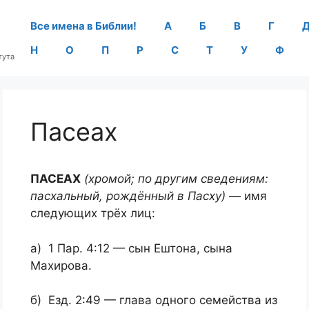
Все имена в Библии!
А
Б
В
Г
Н
О
П
Р
С
Т
У
Ф
тута
Пасеах
ПАСЕАХ
(хромой; по другим сведениям:
пасхальный, рождённый в Пасху)
— имя
следующих трёх лиц:
а) 1 Пар. 4:12 — сын Ештона, сына
Махирова.
б) Езд. 2:49 — глава одного семейства из