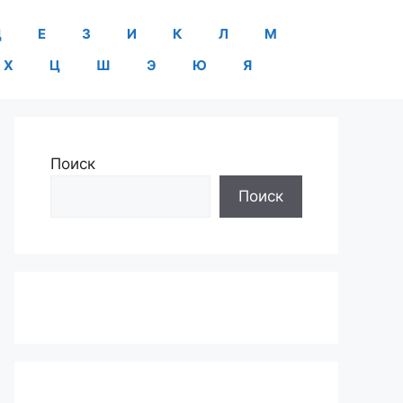
Д
Е
З
И
К
Л
М
Х
Ц
Ш
Э
Ю
Я
Поиск
Поиск