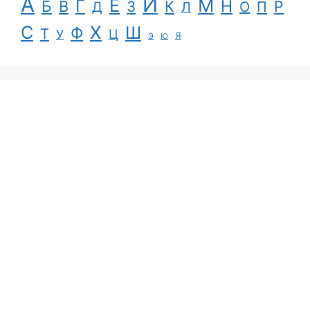
А
И
Е
М
Г
Н
Б
В
К
Р
З
П
Д
Л
О
С
Х
Ш
Ф
Т
Ц
У
Я
Э
Ю