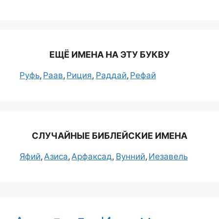
ЕЩЁ ИМЕНА НА ЭТУ БУКВУ
Руфь
Раав
Риция
Раддай
Рефай
СЛУЧАЙНЫЕ БИБЛЕЙСКИЕ ИМЕНА
Яфий
Азиса
Арфаксад
Вунний
Иезавель