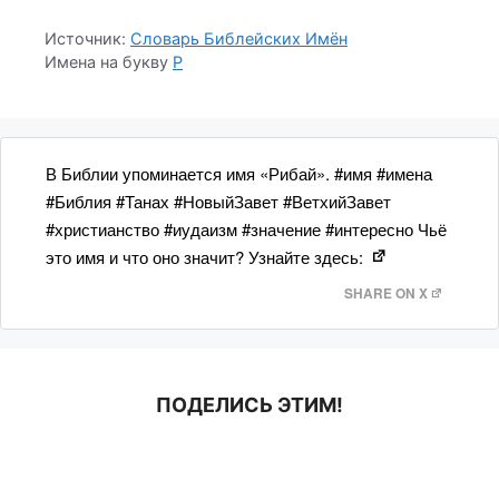
Источник:
Словарь Библейских Имён
Имена на букву
Р
В Библии упоминается имя «Рибай». #имя #имена
#Библия #Танах #НовыйЗавет #ВетхийЗавет
#христианство #иудаизм #значение #интересно Чьё
это имя и что оно значит? Узнайте здесь:
SHARE ON X
ПОДЕЛИСЬ ЭТИМ!