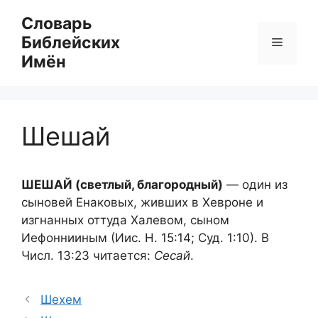
Перейти
Словарь
к
Библейских
Меню
содержимому
Имён
Шешай
ШЕШАЙ (светлый, благородный)
— один из
сыновей Енаковых, живших в Хевроне и
изгнанных оттуда Халевом, сыном
Иефоннииным (Иис. Н. 15:14; Суд. 1:10). В
Числ. 13:23 читается:
Сесай
.
Шехем