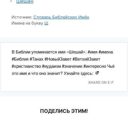
Шешан
Источник:
Словарь Библейских Имён
Имена на букву
Ш
В Библии упоминается имя «Шешай». #имя #имена
#Библия #Танах #НовыйЗавет #ВетхийЗавет
#христианство #иудаизм #значение #интересно Чьё
это имя и что оно значит? Узнайте здесь:
SHARE ON X
ПОДЕЛИСЬ ЭТИМ!