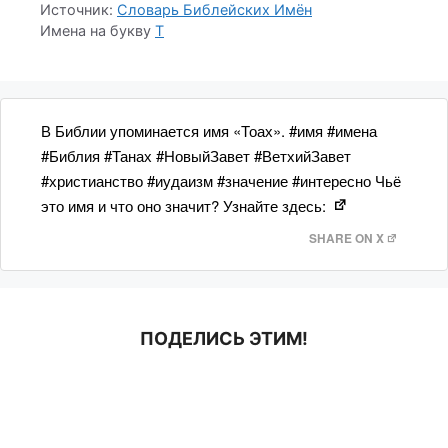
Источник:
Словарь Библейских Имён
Имена на букву
Т
В Библии упоминается имя «Тоах». #имя #имена
#Библия #Танах #НовыйЗавет #ВетхийЗавет
#христианство #иудаизм #значение #интересно Чьё
это имя и что оно значит? Узнайте здесь:
SHARE ON X
ПОДЕЛИСЬ ЭТИМ!