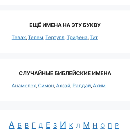
ЕЩЁ ИМЕНА НА ЭТУ БУКВУ
Тевах
Телем
Тертулл
Трифена
Тит
СЛУЧАЙНЫЕ БИБЛЕЙСКИЕ ИМЕНА
Анамелех
Симон
Ахзай
Раддай
Ахим
А
И
Е
М
Г
Н
Б
В
К
Р
З
П
Д
Л
О