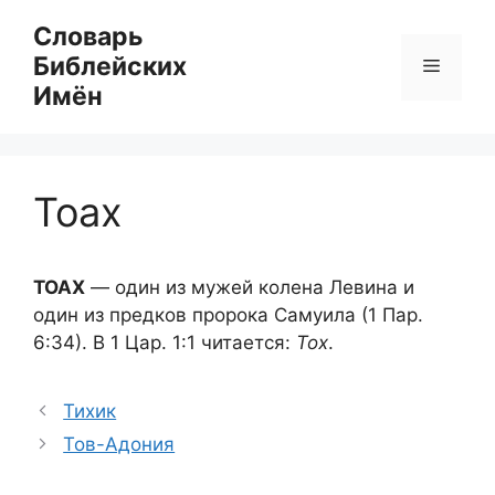
Перейти
Словарь
к
Библейских
Меню
содержимому
Имён
Тоах
ТОАХ
— один из мужей колена Левина и
один из предков пророка Самуила (1 Пар.
6:34). В 1 Цар. 1:1 читается:
Тох
.
Тихик
Тов-Адония