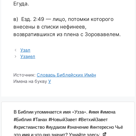
Егуда.
в) Езд. 2:49 — лицо, потомки которого
внесены в списки нефинеев,
возвратившихся из плена с Зоровавелем.
Узал
Уззиел
Источник:
Словарь Библейских Имён
Имена на букву
У
В Библии упоминается имя «Узза». #имя #имена
#Библия #Танах #НовыйЗавет #ВетхийЗавет
#христианство #иудаизм #значение #интересно Чьё
это имя и что оно значит? Узнайте здесь: