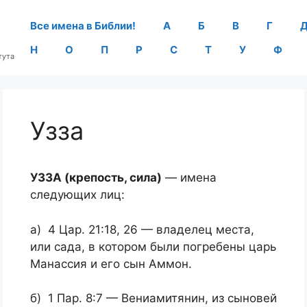
Все имена в Библии!
А
Б
В
Г
Н
О
П
Р
С
Т
У
Ф
тута
Узза
УЗЗА (крепость, сила)
— имена
следующих лиц:
а) 4 Цар. 21:18, 26 — владелец места,
или сада, в котором были погребены царь
Манассия и его сын Аммон.
б) 1 Пар. 8:7 — Вениамитянин, из сыновей