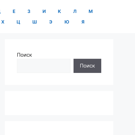
Д
Е
З
И
К
Л
М
Х
Ц
Ш
Э
Ю
Я
Поиск
Поиск