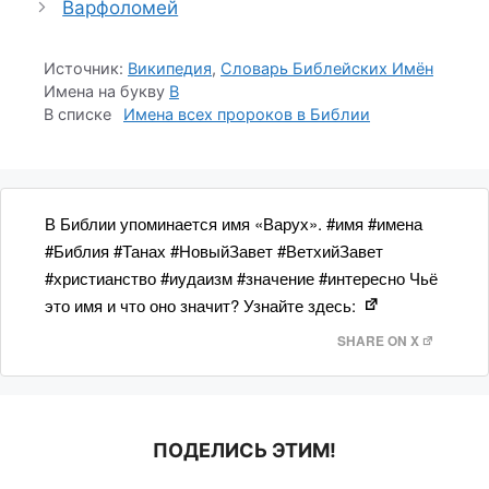
Варфоломей
Источник:
Википедия
,
Словарь Библейских Имён
Имена на букву
В
1
В Библии упоминается имя «Варух». #имя #имена
#Библия #Танах #НовыйЗавет #ВетхийЗавет
#христианство #иудаизм #значение #интересно Чьё
это имя и что оно значит? Узнайте здесь:
SHARE ON X
ПОДЕЛИСЬ ЭТИМ!