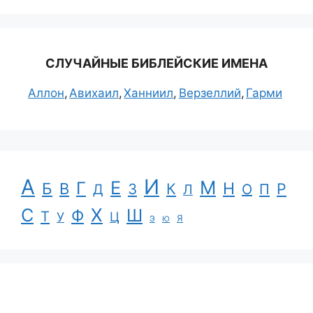
СЛУЧАЙНЫЕ БИБЛЕЙСКИЕ ИМЕНА
Аллон
Авихаил
Ханниил
Верзеллий
Гарми
А
И
Е
М
Г
Н
Б
В
К
Р
З
П
Д
Л
О
С
Х
Ш
Ф
Т
Ц
У
Я
Э
Ю