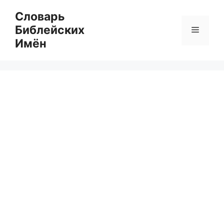
Перейти
Словарь
к
Библейских
Меню
содержимому
Имён