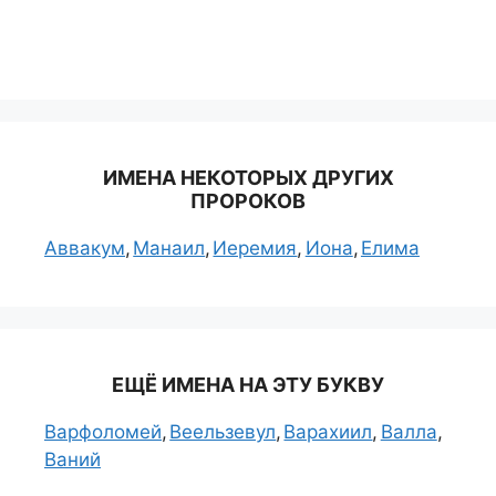
ИМЕНА НЕКОТОРЫХ ДРУГИХ
ПРОРОКОВ
Аввакум
Манаил
Иеремия
Иона
Елима
ЕЩЁ ИМЕНА НА ЭТУ БУКВУ
Варфоломей
Веельзевул
Варахиил
Валла
Ваний