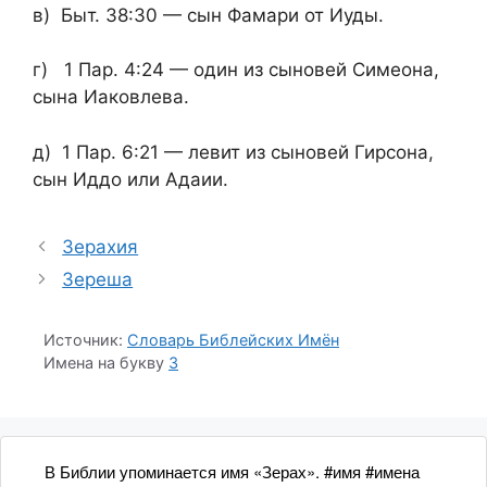
в) Быт. 38:30 — сын Фамари от Иуды.
г) 1 Пар. 4:24 — один из сыновей Симеона,
сына Иаковлева.
д) 1 Пар. 6:21 — левит из сыновей Гирсона,
сын Иддо или Адаии.
Зерахия
Зереша
Источник:
Словарь Библейских Имён
Имена на букву
З
В Библии упоминается имя «Зерах». #имя #имена