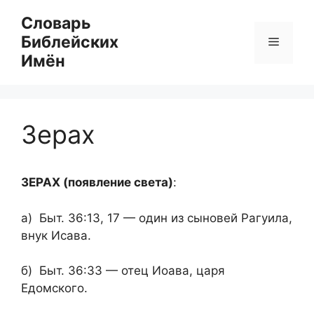
Перейти
Словарь
к
Библейских
Меню
содержимому
Имён
Зерах
ЗЕРАХ (появление света)
:
а) Быт. 36:13, 17 — один из сыновей Рагуила,
внук Исава.
б) Быт. 36:33 — отец Иоава, царя
Едомского.