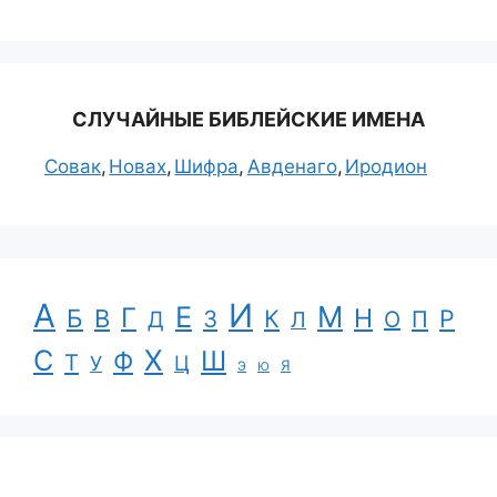
СЛУЧАЙНЫЕ БИБЛЕЙСКИЕ ИМЕНА
Совак
Новах
Шифра
Авденаго
Иродион
А
И
Е
М
Г
Н
Б
В
К
Р
З
П
Д
Л
О
С
Х
Ш
Ф
Т
Ц
У
Я
Э
Ю