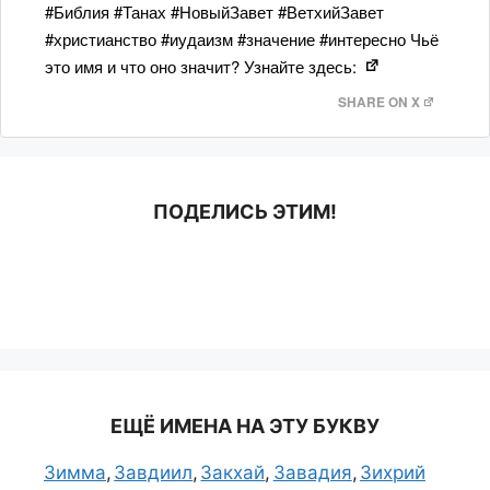
#Библия #Танах #НовыйЗавет #ВетхийЗавет
#христианство #иудаизм #значение #интересно Чьё
это имя и что оно значит? Узнайте здесь:
SHARE ON X
ПОДЕЛИСЬ ЭТИМ!
ЕЩЁ ИМЕНА НА ЭТУ БУКВУ
Зимма
Завдиил
Закхай
Завадия
Зихрий