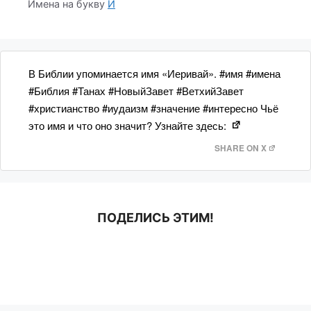
Имена на букву
И
В Библии упоминается имя «Иеривай». #имя #имена
#Библия #Танах #НовыйЗавет #ВетхийЗавет
#христианство #иудаизм #значение #интересно Чьё
это имя и что оно значит? Узнайте здесь:
SHARE ON X
ПОДЕЛИСЬ ЭТИМ!