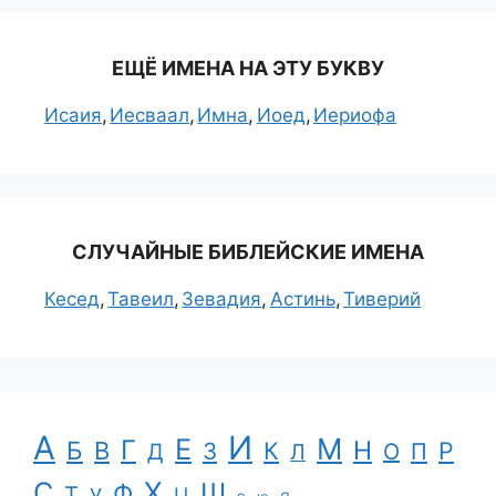
ЕЩЁ ИМЕНА НА ЭТУ БУКВУ
Исаия
Иесваал
Имна
Иоед
Иериофа
СЛУЧАЙНЫЕ БИБЛЕЙСКИЕ ИМЕНА
Кесед
Тавеил
Зевадия
Астинь
Тиверий
А
И
Е
М
Г
Н
Б
В
К
Р
З
П
Д
Л
О
С
Х
Ш
Ф
Т
Ц
У