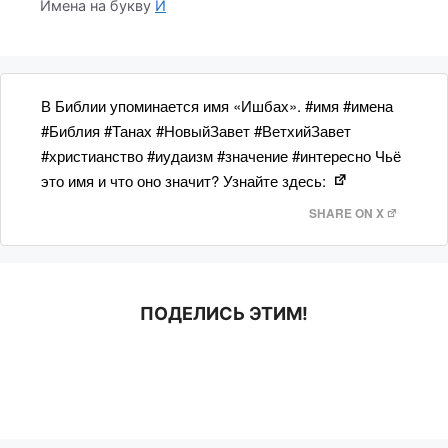
Имена на букву
И
В Библии упоминается имя «Ишбах». #имя #имена
#Библия #Танах #НовыйЗавет #ВетхийЗавет
#христианство #иудаизм #значение #интересно Чьё
это имя и что оно значит? Узнайте здесь:
SHARE ON X
ПОДЕЛИСЬ ЭТИМ!