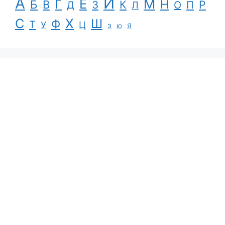
А
И
Е
М
Г
Н
Б
В
К
Р
З
П
Д
Л
О
С
Х
Ш
Ф
Т
Ц
У
Я
Э
Ю