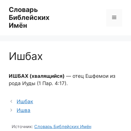
Перейти
Словарь
к
Библейских
Меню
содержимому
Имён
Ишбах
ИШБАХ (хвалящийся)
— отец Ешфемои из
рода Иуды (1 Пар. 4:17).
Ишбак
Ишва
Источник:
Словарь Библейских Имён