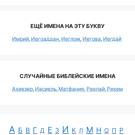
ЕЩЁ ИМЕНА НА ЭТУ БУКВУ
Имрий
Иегоаддан
Иеглом
Иегова
Иегдай
СЛУЧАЙНЫЕ БИБЛЕЙСКИЕ ИМЕНА
Ахиезер
Иасиель
Матфания
Реелай
Рекем
А
И
Е
М
Г
Н
Б
В
К
Р
З
П
Д
Л
О