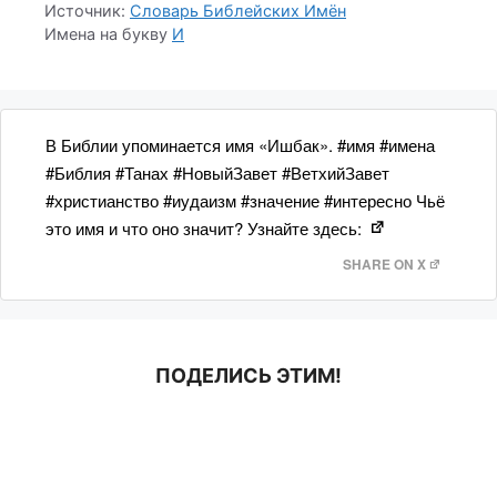
Источник:
Словарь Библейских Имён
Имена на букву
И
В Библии упоминается имя «Ишбак». #имя #имена
#Библия #Танах #НовыйЗавет #ВетхийЗавет
#христианство #иудаизм #значение #интересно Чьё
это имя и что оно значит? Узнайте здесь:
SHARE ON X
ПОДЕЛИСЬ ЭТИМ!