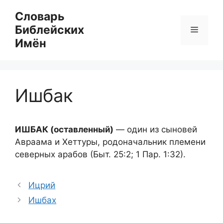
Перейти
Словарь
к
Библейских
Меню
содержимому
Имён
Ишбак
ИШБАК (оставленный)
— один из сыновей
Авраама и Хеттуры, родоначальник племени
северных арабов (Быт. 25:2; 1 Пар. 1:32).
Ицрий
Ишбах