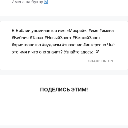
Имена на букву
М
В Библии упоминается имя «Михрий». #имя #имена
#Библия #Танах #НовыйЗавет #ВетхийЗавет
#христианство #иудаизм #значение #интересно Чьё
это имя и что оно значит? Узнайте здесь:
SHARE ON X
ПОДЕЛИСЬ ЭТИМ!