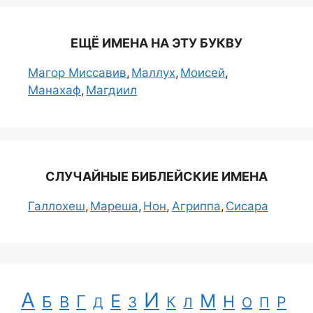
ЕЩЁ ИМЕНА НА ЭТУ БУКВУ
Магор Миссавив
Маллух
Моисей
Манахаф
Магдиил
СЛУЧАЙНЫЕ БИБЛЕЙСКИЕ ИМЕНА
Галлохеш
Мареша
Нон
Агриппа
Сисара
А
И
Е
М
Г
Н
Б
В
К
Р
З
П
Д
Л
О