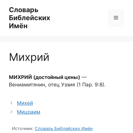
Перейти
Словарь
к
Библейских
Меню
содержимому
Имён
Михрий
МИХРИЙ (достойный цены)
—
Вениамитянин, отец Уззия (1 Пар. 9:8).
Михей
Мицраим
Источник:
Словарь Библейских Имён