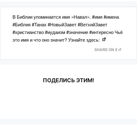
В Библии упоминается имя «Навал». #имя #имена
#Библия #Танах #НовыйЗавет #ВетхийЗавет
#христианство #иудаизм #значение #интересно Чьё
это имя и что оно значит? Узнайте здесь:
SHARE ON X
ПОДЕЛИСЬ ЭТИМ!