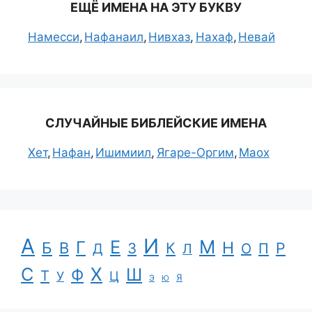
ЕЩЁ ИМЕНА НА ЭТУ БУКВУ
Намесси
Нафанаил
Нивхаз
Нахаф
Невай
СЛУЧАЙНЫЕ БИБЛЕЙСКИЕ ИМЕНА
Хет
Нафан
Ишимиил
Ягаре-Оргим
Маох
А
И
Е
М
Г
Н
Б
В
К
Р
З
П
Д
Л
О
С
Х
Ш
Ф
Т
Ц
У
Я
Э
Ю