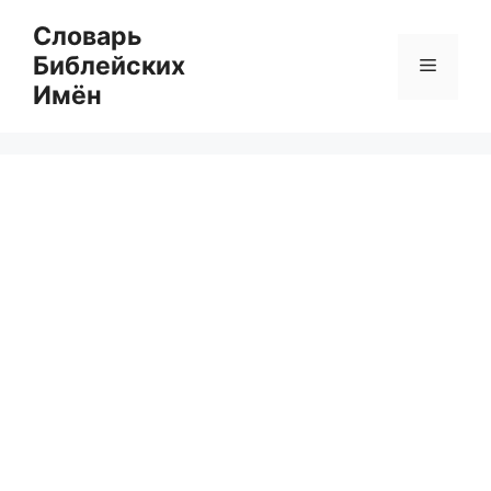
Перейти
Словарь
к
Библейских
Меню
содержимому
Имён