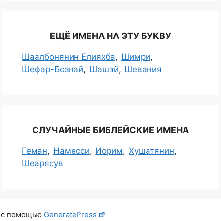
ЕЩЁ ИМЕНА НА ЭТУ БУКВУ
Шаалбонянин Елияхба
Шимри
Шефар-Бознай
Шашай
Шевания
СЛУЧАЙНЫЕ БИБЛЕЙСКИЕ ИМЕНА
Геман
Намесси
Иорим
Хушатянин
Шеарясув
о с помощью
GeneratePress