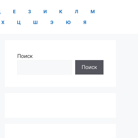
Д
Е
З
И
К
Л
М
Х
Ц
Ш
Э
Ю
Я
Поиск
Поиск