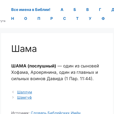
Все имена в Библии!
А
Б
В
Г
Н
О
П
Р
С
Т
У
Ф
тута
Шама
ШАМА (послушный)
— один из сыновей
Хофама, Ароерянина, один из главных и
сильных воинов Давида (1 Пар. 11:44).
Шаллум
Шамгуф
Источник:
Словарь Библейских Имён