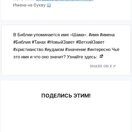
Имена на букву
Ш
В Библии упоминается имя «Шама». #имя #имена
#Библия #Танах #НовыйЗавет #ВетхийЗавет
#христианство #иудаизм #значение #интересно Чьё
это имя и что оно значит? Узнайте здесь:
SHARE ON X
ПОДЕЛИСЬ ЭТИМ!