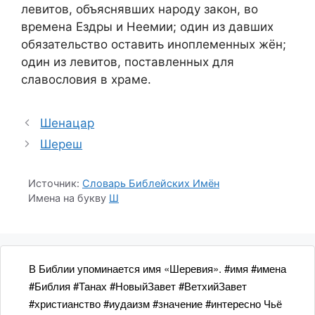
левитов, объяснявших народу закон, во
времена Ездры и Неемии; один из давших
обязательство оставить иноплеменных жён;
один из левитов, поставленных для
славословия в храме.
Шенацар
Шереш
Источник:
Словарь Библейских Имён
Имена на букву
Ш
В Библии упоминается имя «Шеревия». #имя #имена
#Библия #Танах #НовыйЗавет #ВетхийЗавет
#христианство #иудаизм #значение #интересно Чьё