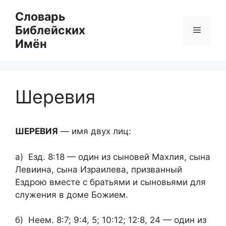
Перейти
Словарь
к
Библейских
Меню
содержимому
Имён
Шеревия
ШЕРЕВИЯ
— имя двух лиц:
а) Езд. 8:18 — один из сыновей Махлия, сына
Левиина, сына Израилева, призванный
Ездрою вместе с братьями и сыновьями для
служения в доме Божием.
б) Неем. 8:7; 9:4, 5; 10:12; 12:8, 24 — один из