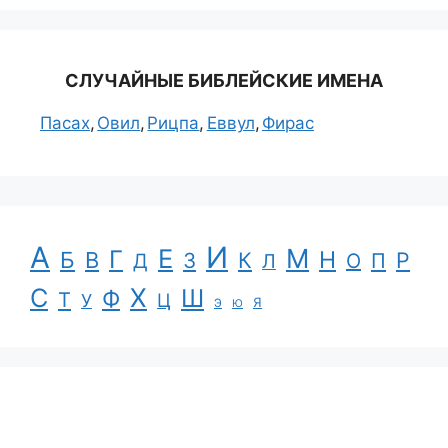
СЛУЧАЙНЫЕ БИБЛЕЙСКИЕ ИМЕНА
Пасах
Овил
Рицпа
Еввул
Фирас
А
И
Е
М
Г
Н
Б
В
К
Р
З
П
Д
Л
О
С
Х
Ш
Ф
Т
Ц
У
Я
Э
Ю