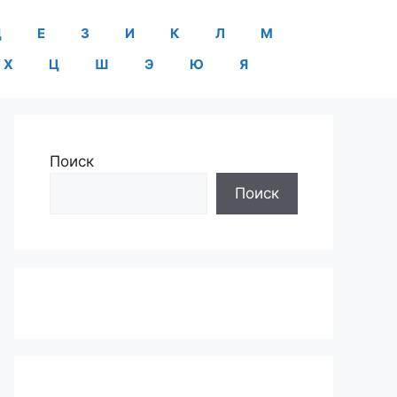
Д
Е
З
И
К
Л
М
Х
Ц
Ш
Э
Ю
Я
Поиск
Поиск