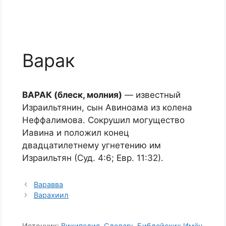
Варак
ВАРАК (блеск, молния)
— известный
Израильтянин, сын Авиноама из колена
Неффалимова. Сокрушил могущество
Иавина и положил конец
двадцатилетнему угнетению им
Израильтян (Суд. 4:6; Евр. 11:32).
Варавва
Варахиил
Источник:
Википедия
,
Словарь Библейских Имён