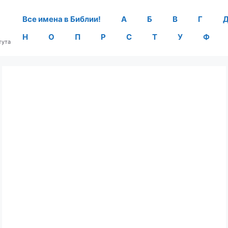
Все имена в Библии!
А
Б
В
Г
Н
О
П
Р
С
Т
У
Ф
тута