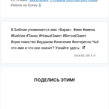
Имена на букву
В
В Библии упоминается имя «Варак». #имя #имена
#Библия #Танах #НовыйЗавет #ВетхийЗавет
#христианство #иудаизм #значение #интересно Чьё
это имя и что оно значит? Узнайте здесь:
SHARE ON X
ПОДЕЛИСЬ ЭТИМ!