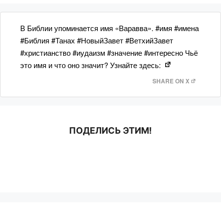
В Библии упоминается имя «Варавва». #имя #имена
#Библия #Танах #НовыйЗавет #ВетхийЗавет
#христианство #иудаизм #значение #интересно Чьё
это имя и что оно значит? Узнайте здесь:
SHARE ON X
ПОДЕЛИСЬ ЭТИМ!