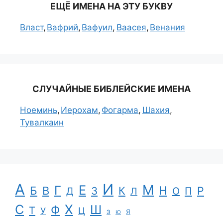
ЕЩЁ ИМЕНА НА ЭТУ БУКВУ
Власт
Вафрий
Вафуил
Ваасея
Венания
СЛУЧАЙНЫЕ БИБЛЕЙСКИЕ ИМЕНА
Ноеминь
Иерохам
Фогарма
Шахия
Тувалкаин
А
И
Е
М
Г
Н
Б
В
К
Р
З
П
Д
Л
О
С
Х
Ш
Ф
Т
Ц
У
Я
Э
Ю