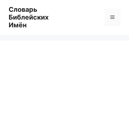
Перейти
Словарь
к
Библейских
Меню
содержимому
Имён